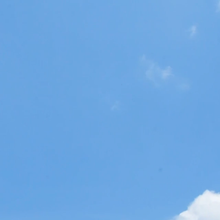
Starting over
Sal
うち
S CORSAIRE. Proudly created with
Wix.com
Contact: yscorsairejp@gmail.com