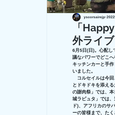
yscorsairejp
202
「Happ
外ライブ
6月5日(日)。心
議なパワーでどこへ
キッチンカーと手作
いました。
　コルセイルは今回
とドキドキを添える
の謝肉祭」では、本
城ラピュタ」では、
ド)、アフリカのサ
ーの皆様まで、たく