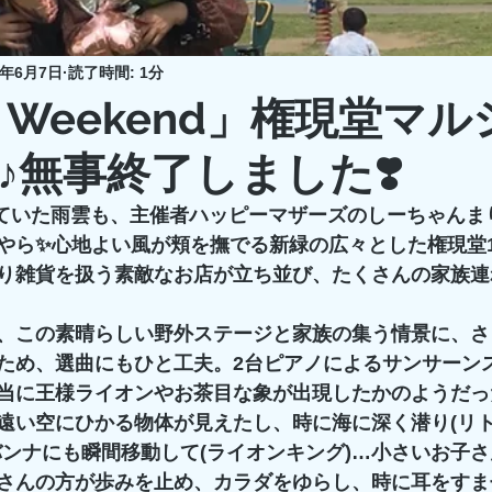
2年6月7日
読了時間: 1分
y Weekend」権現堂マ
♪無事終了しました❣️
配していた雨雲も、主催者ハッピーマザーズのしーちゃん
やら✨心地よい風が頬を撫でる新緑の広々とした権現堂
り雑貨を扱う素敵なお店が立ち並び、たくさんの家族連
、この素晴らしい野外ステージと家族の集う情景に、さ
ため、選曲にもひと工夫。2台ピアノによるサンサーン
当に王様ライオンやお茶目な象が出現したかのようだっ
遠い空にひかる物体が見えたし、時に海に深く潜り(リ
バンナにも瞬間移動して(ライオンキング)…小さいお子
さんの方が歩みを止め、カラダをゆらし、時に耳をすま