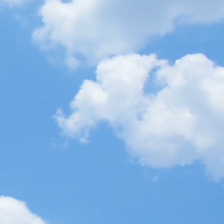
on de 香日向 大好評の
に終了。