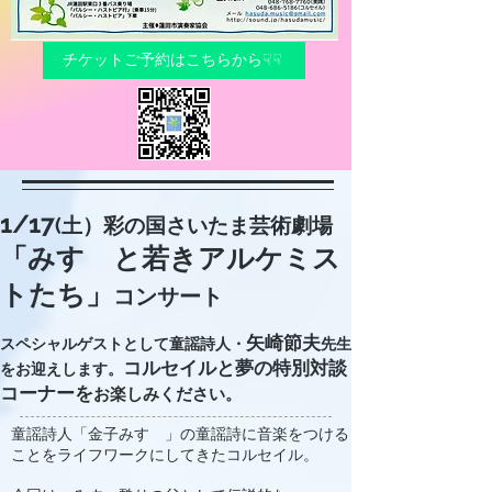
チケットご予約はこちらから☟☟
1/17
(土）彩の国さいたま芸術劇場
「みすゞと若きアルケミス
トたち」
コンサート
矢崎節夫
スペシャルゲストとして童謡詩人・
先生
コルセイルと夢の特別対談
をお迎えします。
コーナーを
お楽しみください。
童謡詩人「金子みすゞ」の童謡詩に音楽をつける
ことをライフワークにしてきたコルセイル。