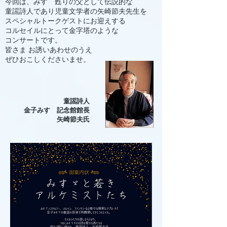
今回は、みすゞ
甦りの父として
伝説的な
童謡詩人であり児童文学者の
矢崎節夫先生を
スペシャルトークゲストにお迎えする
コルセイルにとって金字塔のような
コンサートです。
皆さま お誘いあわせのうえ
ぜひおこしくださいませ。
童謡詩人
金子みすゞ記念館館長
​矢崎節夫氏