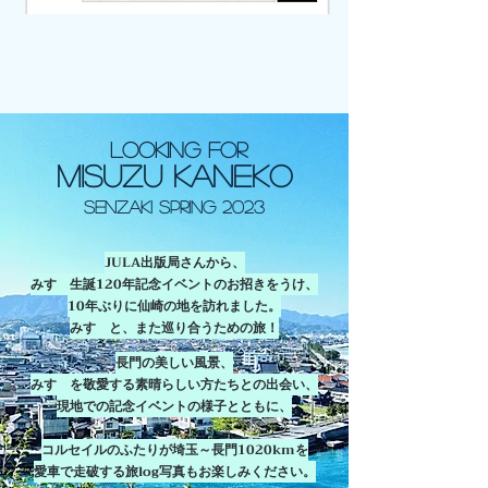
LOOKING FOR
MISUZU Kaneko
senz
aki spring 2023
JULA出版局さんから、
みすゞ生誕120年記念イベントのお招きをうけ、
10年ぶりに仙崎の地を訪れました。
みすゞと、また巡
り合うための旅！
長門の美しい風景、
みすゞを敬愛する素晴らしい方たちとの出会い、
現地での記念イベントの様子とともに、
コルセイルのふたりが埼玉～長門1020kmを
愛車で走破する旅log写真もお楽
しみください。