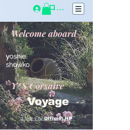
ログイン
Welcome aboard
​y
oshie
showko
Y*S Corsaire
Voyage
コルセイル Official HP