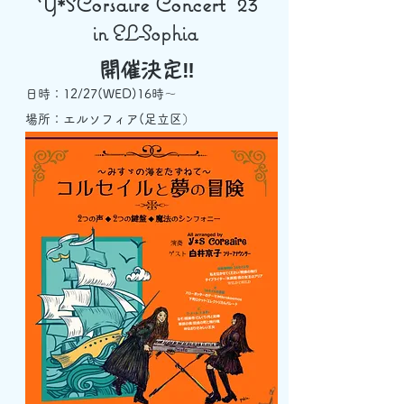
Y*SCor
saire
Concert
​’23
in EL-Sophia
開催決定‼
日時：12/27(WED)16時～
場所：エルソフィア(足立区）