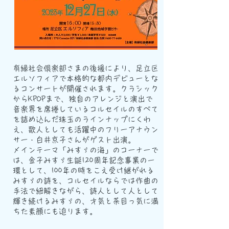
有縁社会倶楽部さまの後援により、足立区
エルソフィアで本格的な都内デビューとな
るコンサートが開催されます。クラシック
からKPOPまで、独自のアレンジと演出で
音楽界を席捲しているコルセイルのすべて
を詰め込んだ珠玉のラインナップにくわ
え、歌人としても活躍中のフリーアナウン
サー・白井京子さんがゲスト出演。
メインテーマ「みすゞの海」のコーナーで
は、金子みすゞ生誕120周年記念事業の一
環として、100年の時をこえ受け継がれる
みすゞの詩を、コルセイルならでは作曲の
手法で紐解きながら、詩人として人とし
て
輝き続けるみすゞの、才気と茶目っ気に満
ちた素顔
にも迫ります。