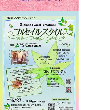
​↓↓
afternoon
concert
2026
​蓮田市演奏家協会主催による人気企画
アフタヌーンコンサート。
ハストピアのスタジオ1を舞台に
いま注目のアーティストや様々なテー
マによる音楽を
より身近にお届けしています。
第3回となる今回は
コルセイルの作曲家＆クリエーターと
しての作品や
2台エレクトリックピアノならではの
絶妙なアレンジなどにフォーカスし、
ふたりならではの魅力と世界観に迫り
ます♪