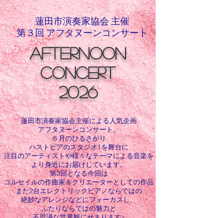
蓮田市演奏家協会​ 主催
第３回 アフタヌーンコンサート
afternoon
concert
2026
​​蓮田市演奏家協会主催による人気企画
アフタヌーンコンサート。
６月のひるさがり
ハストピアのスタジオ1を舞台に
注目のアーティストや様々なテーマによる音楽を
より身近にお届けしています。
​第3回となる今回は
コルセイルの作曲家＆クリエーターとしての作品
また2台エレクトリックピアノならではの
絶妙なアレンジなどにフォーカスし、
ふたりならではの魅力と
不思議な世界観にせまります♪